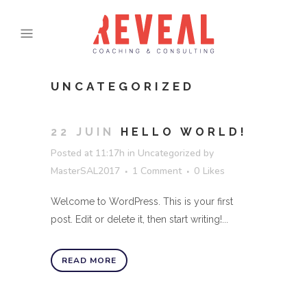
UNCATEGORIZED
22 JUIN
HELLO WORLD!
Posted at 11:17h
in
Uncategorized
by
MasterSAL2017
1 Comment
0
Likes
Welcome to WordPress. This is your first
post. Edit or delete it, then start writing!...
READ MORE